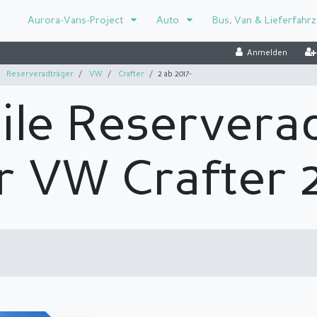
Aurora-Vans-Project
Auto
Bus, Van & Lieferfahr
Anmelden
Reserveradträger
VW
Crafter
2 ab 2017-
ile Reservera
r VW Crafter 2