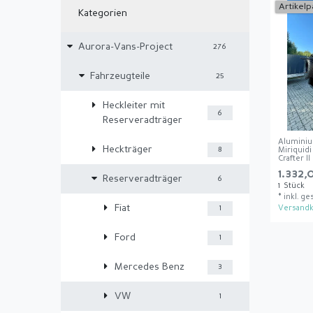
Artikelp
Kategorien
Aurora-Vans-Project
276
Fahrzeugteile
25
Heckleiter mit
6
Reserveradträger
Aluminiu
Heckträger
8
Miriquid
Crafter I
1.332,
Reserveradträger
6
1
Stück
*
inkl. ge
Fiat
1
Versandk
Ford
1
Mercedes Benz
3
VW
1