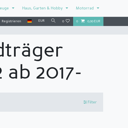
zeuge
Haus, Garten & Hobby
Motorrad
EUR
Registrieren
0
0
0,00 EUR
dträger
 ab 2017-
Filter