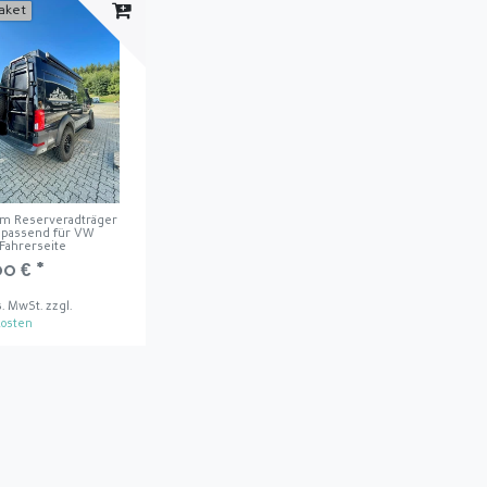
aket
m Reserveradträger
i passend für VW
I Fahrerseite
00 € *
s. MwSt.
zzgl.
osten