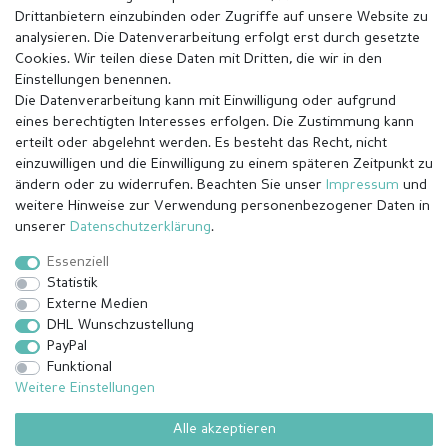
Drittanbietern einzubinden oder Zugriffe auf unsere Website zu
analysieren. Die Datenverarbeitung erfolgt erst durch gesetzte
Cookies. Wir teilen diese Daten mit Dritten, die wir in den
Einstellungen benennen.
Die Datenverarbeitung kann mit Einwilligung oder aufgrund
eines berechtigten Interesses erfolgen. Die Zustimmung kann
erteilt oder abgelehnt werden. Es besteht das Recht, nicht
einzuwilligen und die Einwilligung zu einem späteren Zeitpunkt zu
ändern oder zu widerrufen. Beachten Sie unser
Impressum
und
weitere Hinweise zur Verwendung personenbezogener Daten in
Impressum
Daten­schutz­erklärung
AGB
unserer
Daten­schutz­erklärung
.
Essenziell
Statistik
Barrierefreiheitserklärung
Widerrufs­recht
Externe Medien
DHL Wunschzustellung
PayPal
Kontakt
Vertrag widerrufen
Funktional
Weitere Einstellungen
Alle akzeptieren
© Copyright 2026 | Alle Rechte vorbehalten.