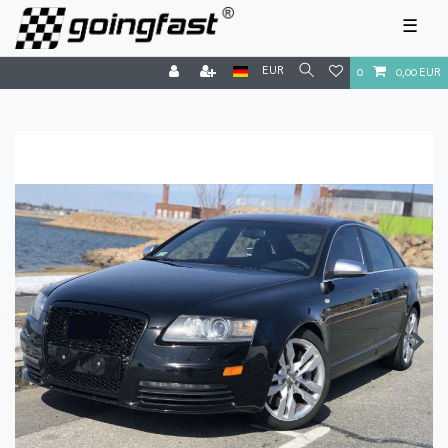
☰
EUR
0
0,00 EUR