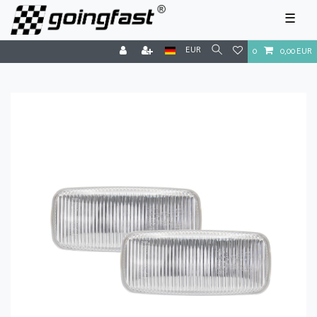
☰
EUR
0
0,00 EUR