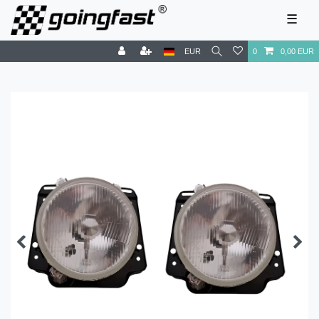
☰
EUR
0
0,00 EUR