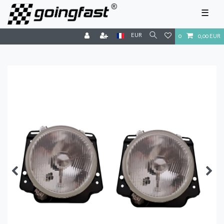
☰
EUR
0
0,00 EUR