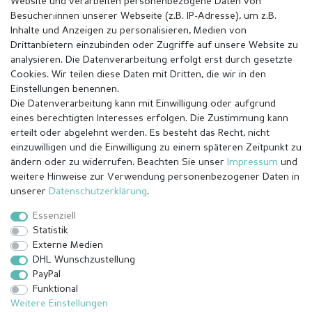
Website und verarbeiten personenbezogene Daten von
Besucher:innen unserer Webseite (z.B. IP-Adresse), um z.B.
Inhalte und Anzeigen zu personalisieren, Medien von
Drittanbietern einzubinden oder Zugriffe auf unsere Website zu
analysieren. Die Datenverarbeitung erfolgt erst durch gesetzte
Cookies. Wir teilen diese Daten mit Dritten, die wir in den
Einstellungen benennen.
Die Datenverarbeitung kann mit Einwilligung oder aufgrund
eines berechtigten Interesses erfolgen. Die Zustimmung kann
erteilt oder abgelehnt werden. Es besteht das Recht, nicht
einzuwilligen und die Einwilligung zu einem späteren Zeitpunkt zu
ändern oder zu widerrufen. Beachten Sie unser
Impressum
und
weitere Hinweise zur Verwendung personenbezogener Daten in
Impressum
Daten­schutz­erklärung
AGB
unserer
Daten­schutz­erklärung
.
Essenziell
Statistik
Barrierefreiheitserklärung
Widerrufs­recht
Externe Medien
DHL Wunschzustellung
PayPal
Kontakt
Vertrag widerrufen
Funktional
Weitere Einstellungen