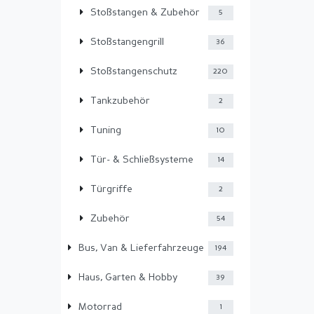
Stoßstangen & Zubehör
5
Stoßstangengrill
36
Stoßstangenschutz
220
Tankzubehör
2
Tuning
10
Tür- & Schließsysteme
14
Türgriffe
2
Zubehör
54
Bus, Van & Lieferfahrzeuge
194
Haus, Garten & Hobby
39
Motorrad
1