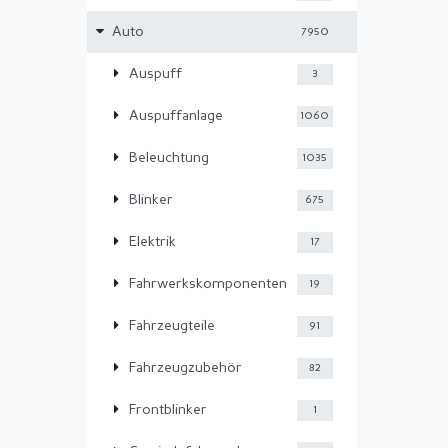
Auto
7950
Auspuff
3
Auspuffanlage
1060
Beleuchtung
1035
Blinker
675
Elektrik
17
Fahrwerkskomponenten
19
Fahrzeugteile
91
Fahrzeugzubehör
82
Frontblinker
1