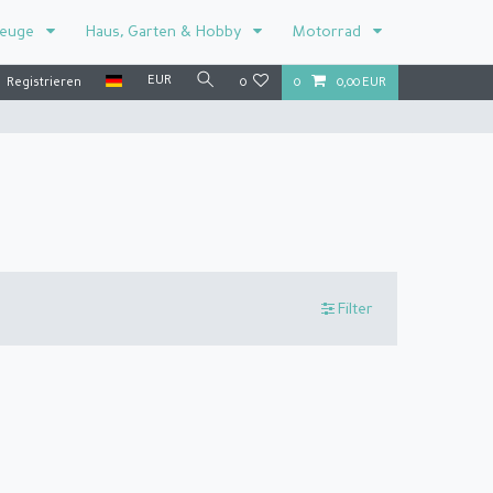
zeuge
Haus, Garten & Hobby
Motorrad
EUR
Registrieren
0
0
0,00 EUR
Filter