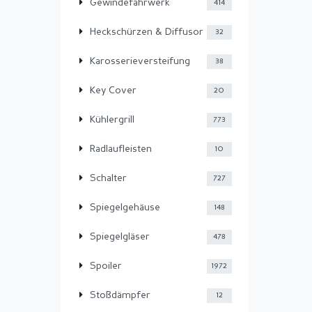
Gewindefahrwerk
414
Heckschürzen & Diffusor
32
Karosserieversteifung
38
Key Cover
20
Kühlergrill
773
Radlaufleisten
10
Schalter
727
Spiegelgehäuse
148
Spiegelgläser
478
Spoiler
1972
Stoßdämpfer
12