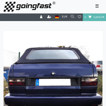
☰
EUR
0
0,00 EUR