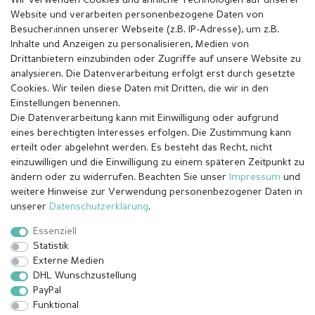
Wir verwenden Cookies und ähnliche Technologien auf unserer
Website und verarbeiten personenbezogene Daten von
Besucher:innen unserer Webseite (z.B. IP-Adresse), um z.B.
Inhalte und Anzeigen zu personalisieren, Medien von
Drittanbietern einzubinden oder Zugriffe auf unsere Website zu
analysieren. Die Datenverarbeitung erfolgt erst durch gesetzte
Cookies. Wir teilen diese Daten mit Dritten, die wir in den
Einstellungen benennen.
Die Datenverarbeitung kann mit Einwilligung oder aufgrund
eines berechtigten Interesses erfolgen. Die Zustimmung kann
erteilt oder abgelehnt werden. Es besteht das Recht, nicht
einzuwilligen und die Einwilligung zu einem späteren Zeitpunkt zu
ändern oder zu widerrufen. Beachten Sie unser
Impressum
und
weitere Hinweise zur Verwendung personenbezogener Daten in
Impressum
Daten­schutz­erklärung
AGB
unserer
Daten­schutz­erklärung
.
Essenziell
Statistik
Barrierefreiheitserklärung
Widerrufs­recht
Externe Medien
DHL Wunschzustellung
PayPal
Kontakt
Vertrag widerrufen
Funktional