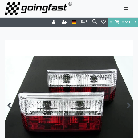
☰
EUR
0
0,00 EUR