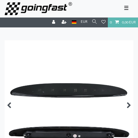
☰
EUR
0
0,00 EUR