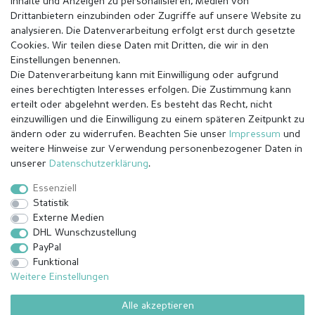
Inhalte und Anzeigen zu personalisieren, Medien von
Drittanbietern einzubinden oder Zugriffe auf unsere Website zu
analysieren. Die Datenverarbeitung erfolgt erst durch gesetzte
Cookies. Wir teilen diese Daten mit Dritten, die wir in den
Einstellungen benennen.
Die Datenverarbeitung kann mit Einwilligung oder aufgrund
eines berechtigten Interesses erfolgen. Die Zustimmung kann
erteilt oder abgelehnt werden. Es besteht das Recht, nicht
einzuwilligen und die Einwilligung zu einem späteren Zeitpunkt zu
ändern oder zu widerrufen. Beachten Sie unser
Impressum
und
weitere Hinweise zur Verwendung personenbezogener Daten in
Impressum
Daten­schutz­erklärung
AGB
unserer
Daten­schutz­erklärung
.
Essenziell
Statistik
Barrierefreiheitserklärung
Widerrufs­recht
Externe Medien
DHL Wunschzustellung
PayPal
Kontakt
Vertrag widerrufen
Funktional
Weitere Einstellungen
Alle akzeptieren
© Copyright 2026 | Alle Rechte vorbehalten.