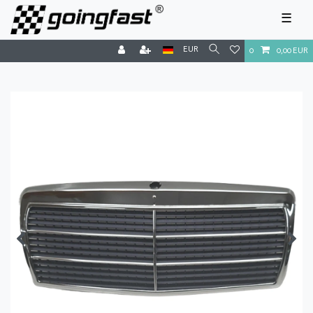
☰
EUR
0
0,00 EUR