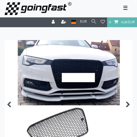
☰
EUR
0
0,00 EUR