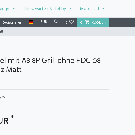
zeuge
Haus, Garten & Hobby
Motorrad
EUR
Registrieren
0
0
0,00 EUR
att
l mit A3 8P Grill ohne PDC 08-
z Matt
2975
*
EUR