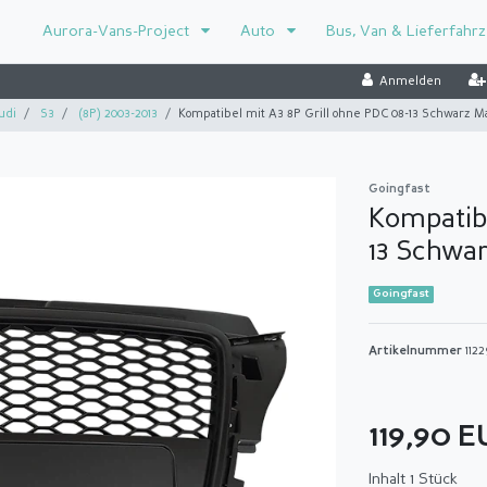
Aurora-Vans-Project
Auto
Bus, Van & Lieferfahr
Anmelden
udi
S3
(8P) 2003-2013
Kompatibel mit A3 8P Grill ohne PDC 08-13 Schwarz M
Goingfast
Kompatibe
13 Schwar
Goingfast
Artikelnummer
112
119,90 
Inhalt
1
Stück