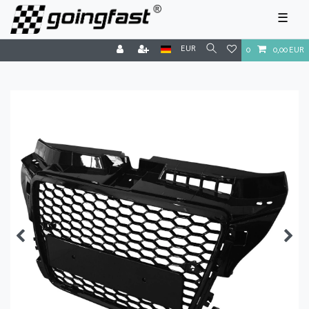
☰
EUR
0
0,00 EUR