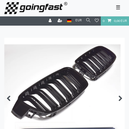
☰
EUR
0
0,00 EUR