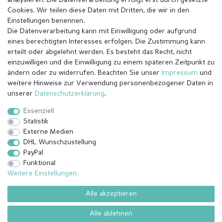
analysieren. Die Datenverarbeitung erfolgt erst durch gesetzte
Cookies. Wir teilen diese Daten mit Dritten, die wir in den
Einstellungen benennen.
Die Datenverarbeitung kann mit Einwilligung oder aufgrund
eines berechtigten Interesses erfolgen. Die Zustimmung kann
erteilt oder abgelehnt werden. Es besteht das Recht, nicht
einzuwilligen und die Einwilligung zu einem späteren Zeitpunkt zu
ändern oder zu widerrufen. Beachten Sie unser
Impressum
und
weitere Hinweise zur Verwendung personenbezogener Daten in
Impressum
Daten­schutz­erklärung
AGB
unserer
Daten­schutz­erklärung
.
Essenziell
Statistik
Barrierefreiheitserklärung
Widerrufs­recht
Externe Medien
DHL Wunschzustellung
PayPal
Kontakt
Vertrag widerrufen
Funktional
Weitere Einstellungen
Alle akzeptieren
© Copyright 2026 | Alle Rechte vorbehalten.
¹ Alle bezahlten Bestellungen bis 14 Uhr werden am selben Tag (Mo-
Alle ablehnen
Fr außer Feiertage) versendet außer angefertigte Ware