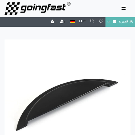
☰
EUR
0
0,00 EUR