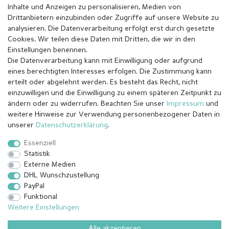
Inhalte und Anzeigen zu personalisieren, Medien von
Drittanbietern einzubinden oder Zugriffe auf unsere Website zu
analysieren. Die Datenverarbeitung erfolgt erst durch gesetzte
Cookies. Wir teilen diese Daten mit Dritten, die wir in den
Einstellungen benennen.
Die Datenverarbeitung kann mit Einwilligung oder aufgrund
eines berechtigten Interesses erfolgen. Die Zustimmung kann
erteilt oder abgelehnt werden. Es besteht das Recht, nicht
einzuwilligen und die Einwilligung zu einem späteren Zeitpunkt zu
ändern oder zu widerrufen. Beachten Sie unser
Impressum
und
weitere Hinweise zur Verwendung personenbezogener Daten in
Impressum
Daten­schutz­erklärung
AGB
unserer
Daten­schutz­erklärung
.
Essenziell
Statistik
Barrierefreiheitserklärung
Widerrufs­recht
Externe Medien
DHL Wunschzustellung
PayPal
Kontakt
Vertrag widerrufen
Funktional
Weitere Einstellungen
Alle akzeptieren