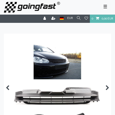
☰
EUR
0
0,00 EUR