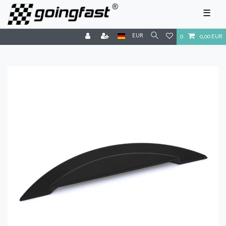
☰
EUR
0
0,00 EUR