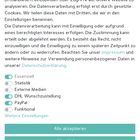
Drittanbietern einzubinden oder Zugriffe auf unsere Website zu
analysieren. Die Datenverarbeitung erfolgt erst durch gesetzte
Cookies. Wir teilen diese Daten mit Dritten, die wir in den
Einstellungen benennen.
Die Datenverarbeitung kann mit Einwilligung oder aufgrund
eines berechtigten Interesses erfolgen. Die Zustimmung kann
erteilt oder abgelehnt werden. Es besteht das Recht, nicht
einzuwilligen und die Einwilligung zu einem späteren Zeitpunkt zu
ändern oder zu widerrufen. Beachten Sie unser
Impressum
und
weitere Hinweise zur Verwendung personenbezogener Daten in
Impressum
Daten­schutz­erklärung
AGB
unserer
Daten­schutz­erklärung
.
Essenziell
Statistik
Barrierefreiheitserklärung
Widerrufs­recht
Externe Medien
DHL Wunschzustellung
PayPal
Kontakt
Vertrag widerrufen
Funktional
Weitere Einstellungen
Alle akzeptieren
© Copyright 2026 | Alle Rechte vorbehalten.
¹ Alle bezahlten Bestellungen bis 14 Uhr werden am selben Tag (Mo-