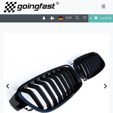
☰
EUR
0
0,00 EUR