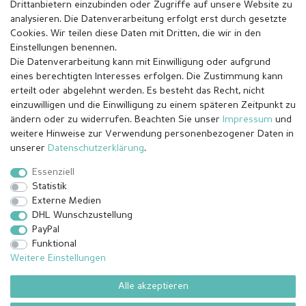
Drittanbietern einzubinden oder Zugriffe auf unsere Website zu
analysieren. Die Datenverarbeitung erfolgt erst durch gesetzte
Cookies. Wir teilen diese Daten mit Dritten, die wir in den
Einstellungen benennen.
Die Datenverarbeitung kann mit Einwilligung oder aufgrund
eines berechtigten Interesses erfolgen. Die Zustimmung kann
erteilt oder abgelehnt werden. Es besteht das Recht, nicht
einzuwilligen und die Einwilligung zu einem späteren Zeitpunkt zu
ändern oder zu widerrufen. Beachten Sie unser
Impressum
und
weitere Hinweise zur Verwendung personenbezogener Daten in
Impressum
Daten­schutz­erklärung
AGB
unserer
Daten­schutz­erklärung
.
Essenziell
Statistik
Barrierefreiheitserklärung
Widerrufs­recht
Externe Medien
DHL Wunschzustellung
PayPal
Kontakt
Vertrag widerrufen
Funktional
Weitere Einstellungen
Alle akzeptieren
© Copyright 2026 | Alle Rechte vorbehalten.