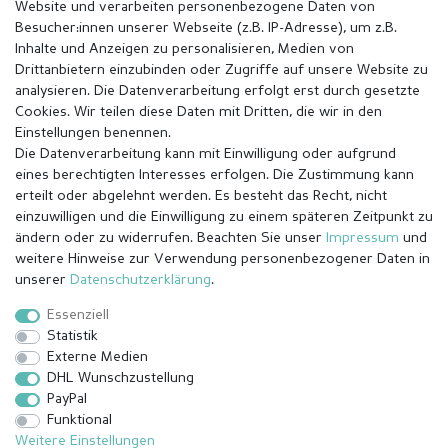
Website und verarbeiten personenbezogene Daten von
Besucher:innen unserer Webseite (z.B. IP-Adresse), um z.B.
Inhalte und Anzeigen zu personalisieren, Medien von
Drittanbietern einzubinden oder Zugriffe auf unsere Website zu
analysieren. Die Datenverarbeitung erfolgt erst durch gesetzte
Cookies. Wir teilen diese Daten mit Dritten, die wir in den
Einstellungen benennen.
Die Datenverarbeitung kann mit Einwilligung oder aufgrund
eines berechtigten Interesses erfolgen. Die Zustimmung kann
erteilt oder abgelehnt werden. Es besteht das Recht, nicht
einzuwilligen und die Einwilligung zu einem späteren Zeitpunkt zu
ändern oder zu widerrufen. Beachten Sie unser
Impressum
und
weitere Hinweise zur Verwendung personenbezogener Daten in
Impressum
Daten­schutz­erklärung
AGB
unserer
Daten­schutz­erklärung
.
Essenziell
Statistik
Barrierefreiheitserklärung
Widerrufs­recht
Externe Medien
DHL Wunschzustellung
PayPal
Kontakt
Vertrag widerrufen
Funktional
Weitere Einstellungen