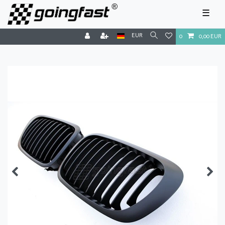
☰
EUR
0
0,00 EUR