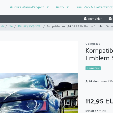
Aurora-Vans-Project
Auto
Bus, Van & Lieferfahr
Anmelden
udi
S4
B8 (8K) 2007-2015)
Kompatibel mit A4 B8 8K Grill ohne Emblem Schw
Goingfast
Kompatibe
Emblem S
Goingfast
Artikelnummer
1122
112,95 
Inhalt
1
Stück