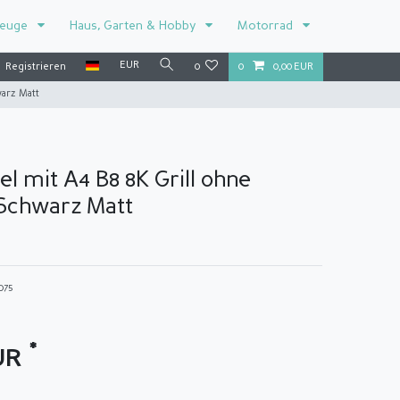
zeuge
Haus, Garten & Hobby
Motorrad
EUR
Registrieren
0
0
0,00 EUR
arz Matt
l mit A4 B8 8K Grill ohne
chwarz Matt
075
*
EUR