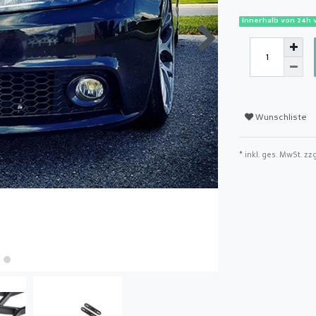
Innerhalb von 24h 
Wunschliste
* inkl. ges. MwSt. zz