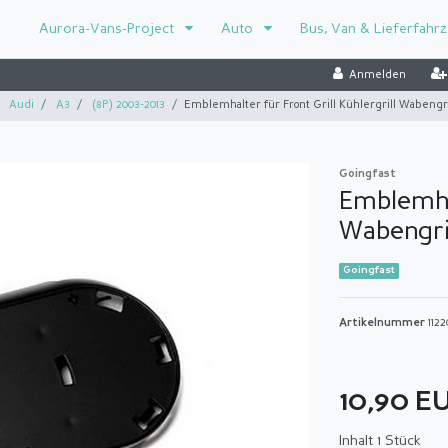
Aurora-Vans-Project
Auto
Bus, Van & Lieferfahr
Anmelden
Audi
A3
(8P) 2003-2013
Emblemhalter für Front Grill Kühlergrill Wabengri
Goingfast
Emblemhal
Wabengril
Goingfast
Artikelnummer
112
10,90 E
Inhalt
1
Stück