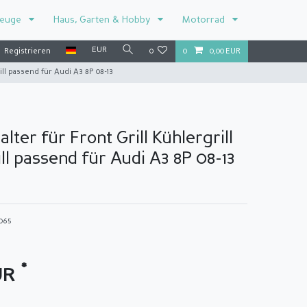
zeuge
Haus, Garten & Hobby
Motorrad
EUR
Registrieren
0
0
0,00 EUR
ll passend für Audi A3 8P 08-13
ter für Front Grill Kühlergrill
l passend für Audi A3 8P 08-13
2065
*
UR