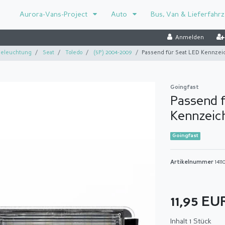
Aurora-Vans-Project
Auto
Bus, Van & Lieferfahr
Anmelden
eleuchtung
Seat
Toledo
(5P) 2004-2009
Passend für Seat LED Kennze
Goingfast
Passend 
Kennzeic
Goingfast
Artikelnummer
1411
11,95 E
Inhalt
1
Stück