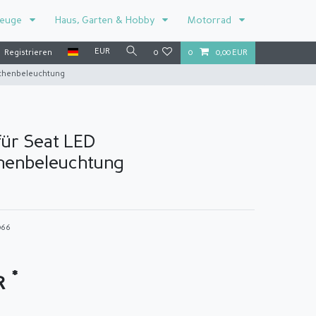
zeuge
Haus, Garten & Hobby
Motorrad
EUR
Registrieren
0
0
0,00 EUR
ichenbeleuchtung
für Seat LED
henbeleuchtung
066
*
UR