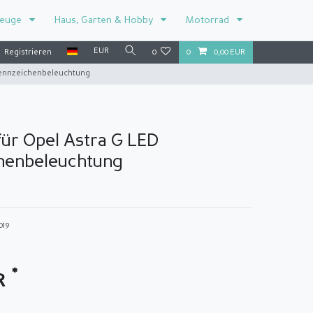
zeuge
Haus, Garten & Hobby
Motorrad
EUR
Registrieren
0
0
0,00 EUR
Kennzeichenbeleuchtung
ür Opel Astra G LED
henbeleuchtung
019
*
UR