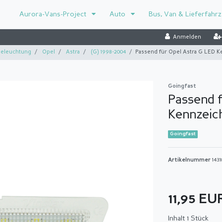
Aurora-Vans-Project
Auto
Bus, Van & Lieferfahr
Anmelden
eleuchtung
Opel
Astra
(G) 1998-2004
Passend für Opel Astra G LED 
Goingfast
Passend f
Kennzeic
Goingfast
Artikelnummer
1431
11,95 E
Inhalt
1
Stück