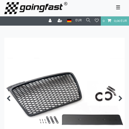
☰
EUR
0
0,00 EUR