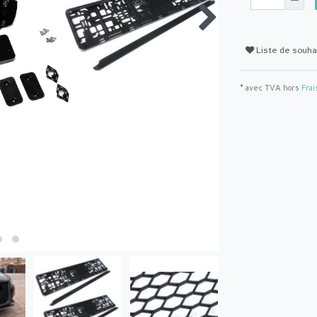
Liste de souha
* avec TVA hors
Frai