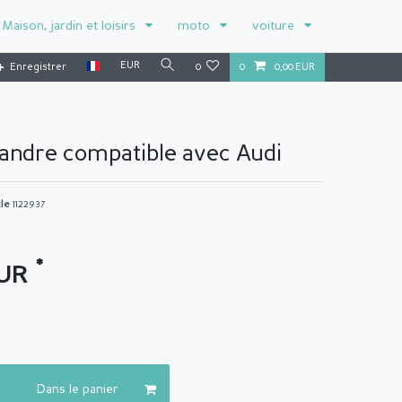
Maison, jardin et loisirs
moto
voiture
EUR
Enregistrer
0
0
0,00 EUR
landre compatible avec Audi
cle
1122937
*
EUR
Dans le panier