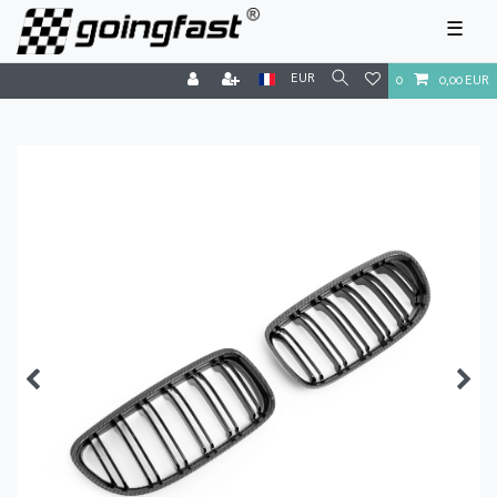
☰
EUR
0
0,00 EUR