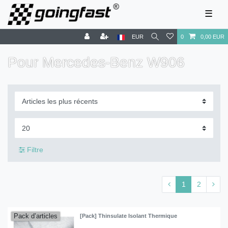
☰
EUR
0
0,00 EUR
Pour Mercedes-Benz W906
Filtre
1
2
Pack d’articles
[Pack] Thinsulate Isolant Thermique