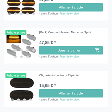
Afficher l’article
*
avec TVA
hors
Frais de livraison
Article phare
[Pack] Compatible avec Mercedes Spint
47,85 € *
Dans le panier
*
avec TVA
hors
Frais de livraison
Article phare
Clignotants Latéraux Répétiteu
15,95 € *
Afficher l’article
*
avec TVA
hors
Frais de livraison