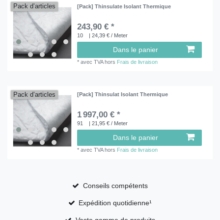
Pack d’articles
[Pack] Thinsulate Isolant Thermique
243,90 € *
10
| 24,39 € / Meter
Dans le panier
*
avec TVA
hors
Frais de livraison
Pack d’articles
[Pack] Thinsulat Isolant Thermique
1 997,00 € *
91
| 21,95 € / Meter
Dans le panier
*
avec TVA
hors
Frais de livraison
Conseils compétents
Expédition quotidienne¹