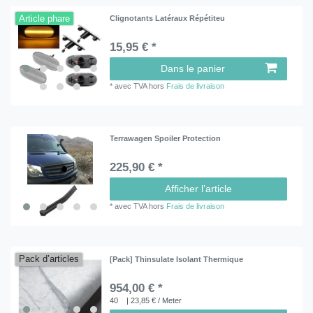
Article phare
Clignotants Latéraux Répétiteu
15,95 € *
Dans le panier
*
avec TVA
hors
Frais de livraison
Terrawagen Spoiler Protection
225,90 € *
Afficher l’article
*
avec TVA
hors
Frais de livraison
Pack d’articles
[Pack] Thinsulate Isolant Thermique
954,00 € *
40
| 23,85 € / Meter