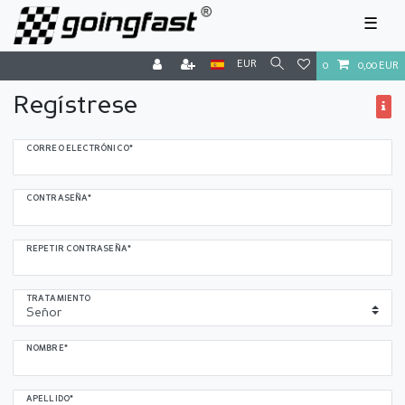
☰
EUR
0
0,00 EUR
Regístrese
Registrar
CORREO ELECTRÓNICO*
miel
CONTRASEÑA*
REPETIR CONTRASEÑA*
TRATAMIENTO
NOMBRE*
APELLIDO*