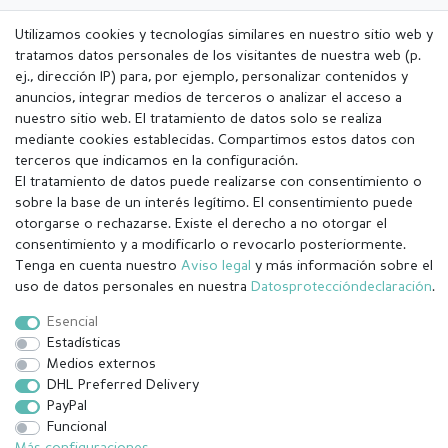
Utilizamos cookies y tecnologías similares en nuestro sitio web y
tratamos datos personales de los visitantes de nuestra web (p.
ej., dirección IP) para, por ejemplo, personalizar contenidos y
anuncios, integrar medios de terceros o analizar el acceso a
nuestro sitio web. El tratamiento de datos solo se realiza
mediante cookies establecidas. Compartimos estos datos con
terceros que indicamos en la configuración.
El tratamiento de datos puede realizarse con consentimiento o
sobre la base de un interés legítimo. El consentimiento puede
otorgarse o rechazarse. Existe el derecho a no otorgar el
Aviso legal
Política de Privacidad
consentimiento y a modificarlo o revocarlo posteriormente.
Tenga en cuenta nuestro
Aviso legal
y más información sobre el
uso de datos personales en nuestra
Datos­protección­declaración
.
Condiciones generales (CGC)
Derecho de rescisión
Esencial
Estadísticas
Medios externos
Contacto
Withdraw from contract here
DHL Preferred Delivery
PayPal
Funcional