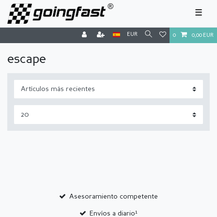
☰
EUR
0
0,00 EUR
escape
Asesoramiento competente
Envíos a diario¹