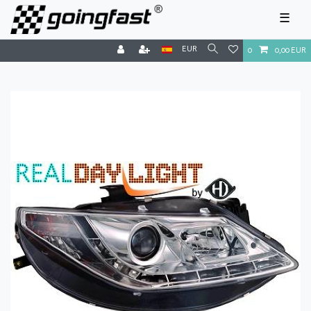
☰
EUR
0
0,00 EUR