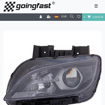
☰
EUR
0
0,00 EUR