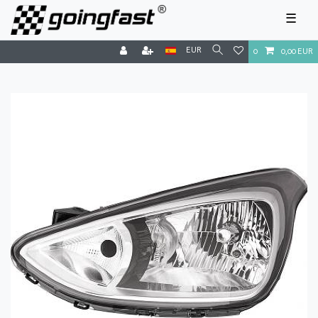
☰
EUR
0
0,00 EUR