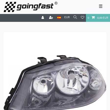
☰
EUR
0
0,00 EUR