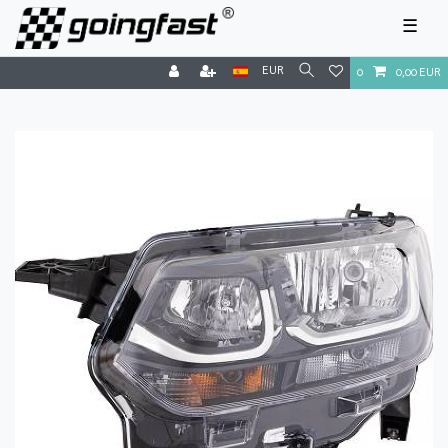
☰
EUR
0
0,00 EUR