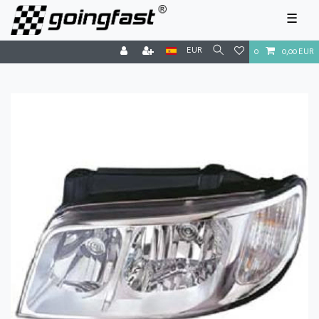
☰
EUR
0
0,00 EUR