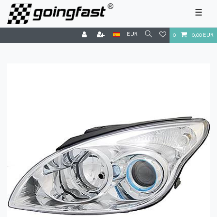
☰
EUR
0
0,00 EUR