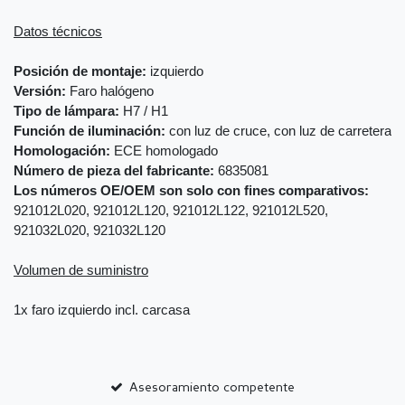
Datos técnicos
Posición de montaje:
izquierdo
Versión:
Faro halógeno
Tipo de lámpara:
H7 / H1
Función de iluminación:
con luz de cruce, con luz de carretera
Homologación:
ECE homologado
Número de pieza del fabricante:
6835081
Los números OE/OEM son solo con fines comparativos:
921012L020, 921012L120, 921012L122, 921012L520,
921032L020, 921032L120
Volumen de suministro
1x faro izquierdo incl. carcasa
Asesoramiento competente