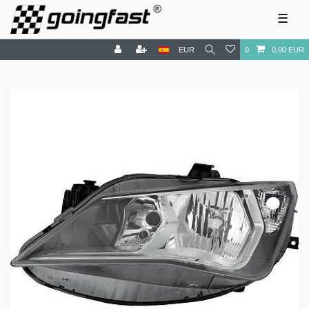
☰
EUR
0
0,00 EUR