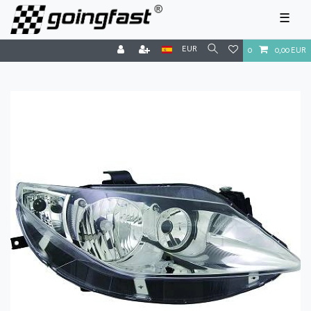
☰
EUR
0
0,00 EUR