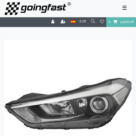
☰
EUR
0
0,00 EUR