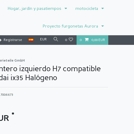
Hogar, jardín y pasatiempos
motocicleta
Proyecto furgonetas Aurora
EUR
Registrarse
0
0
0,00 EUR
erieteile GmbH
ntero izquierdo H7 compatible
ai ix35 Halógeno
o
7006673
*
EUR