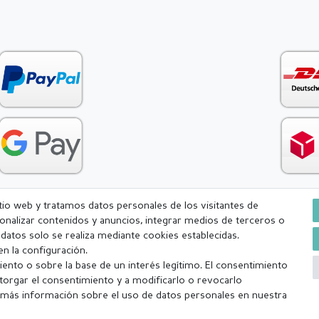
itio web y tratamos datos personales de los visitantes de
rsonalizar contenidos y anuncios, integrar medios de terceros o
Condiciones generales (CGC)
Derecho de rescisión
Withdr
e datos solo se realiza mediante cookies establecidas.
n la configuración.
ento o sobre la base de un interés legítimo. El consentimiento
torgar el consentimiento y a modificarlo o revocarlo
más información sobre el uso de datos personales en nuestra
a (lunes-viernes excepto festivos) Excluída la mercancía personalizada