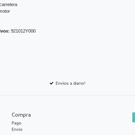
carretera
 motor
ivos:
921012Y000
Envíos a diario¹
Compra
Pago
Envío