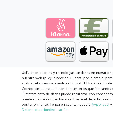
Utilizamos cookies y tecnologías similares en nuestro s
nuestra web (p. ej., dirección IP) para, por ejemplo, pe
Aviso legal
Política de Privacidad
analizar el acceso a nuestro sitio web. El tratamiento d
Compartimos estos datos con terceros que indicamos e
El tratamiento de datos puede realizarse con consentimi
puede otorgarse o rechazarse. Existe el derecho a no o
posteriormente. Tenga en cuenta nuestro
Aviso legal
y 
¹ Todos los pedidos pagados hasta las 14:00 se envían el mismo dí
Datos­protección­declaración
.
.