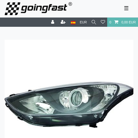
☰
EUR
0
0,00 EUR