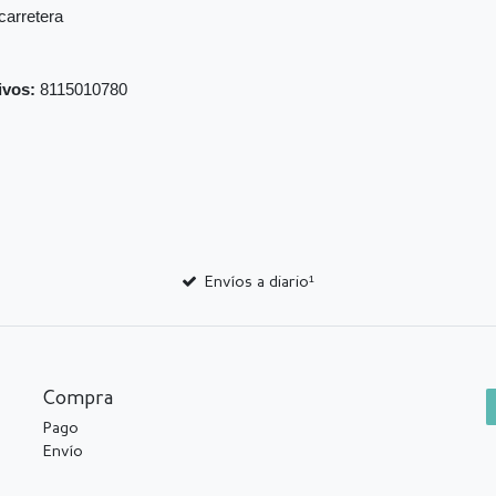
carretera
ivos:
8115010780
Envíos a diario¹
Compra
Pago
Envío