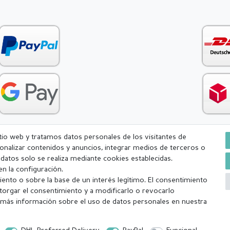
itio web y tratamos datos personales de los visitantes de
rsonalizar contenidos y anuncios, integrar medios de terceros o
Condiciones generales (CGC)
Derecho de rescisión
Withdr
e datos solo se realiza mediante cookies establecidas.
n la configuración.
ento o sobre la base de un interés legítimo. El consentimiento
torgar el consentimiento y a modificarlo o revocarlo
más información sobre el uso de datos personales en nuestra
a (lunes-viernes excepto festivos) Excluída la mercancía personalizada