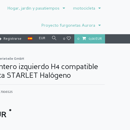
Hogar, jardín y pasatiempos
motocicleta
Proyecto furgonetas Aurora
EUR
Registrarse
0
0
0,00 EUR
erieteile GmbH
ntero izquierdo H4 compatible
ta STARLET Halógeno
o
7006525
*
UR