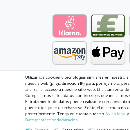
Utilizamos cookies y tecnologías similares en nuestro s
nuestra web (p. ej., dirección IP) para, por ejemplo, pe
Aviso legal
Política de Privacidad
analizar el acceso a nuestro sitio web. El tratamiento d
Compartimos estos datos con terceros que indicamos e
El tratamiento de datos puede realizarse con consentimi
puede otorgarse o rechazarse. Existe el derecho a no o
posteriormente. Tenga en cuenta nuestro
Aviso legal
y 
¹ Todos los pedidos pagados hasta las 14:00 se envían el mismo dí
Datos­protección­declaración
.
.