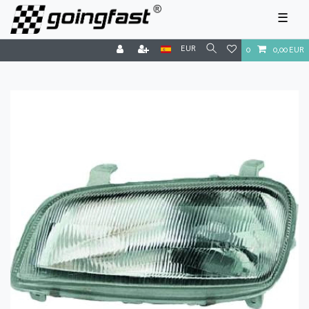
☰
EUR
0
0,00 EUR