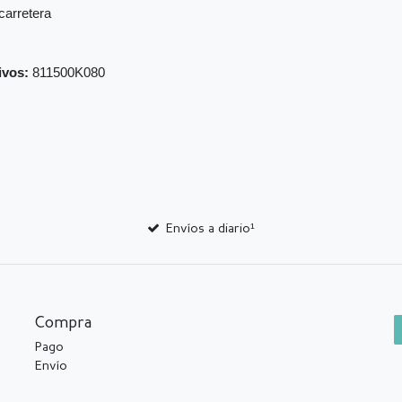
carretera
ivos:
811500K080
Envíos a diario¹
Compra
Pago
Envío