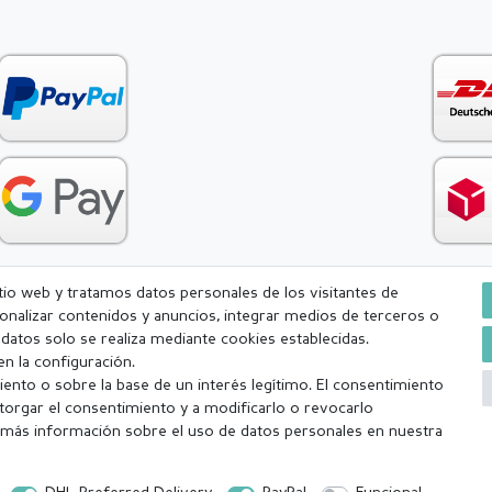
itio web y tratamos datos personales de los visitantes de
rsonalizar contenidos y anuncios, integrar medios de terceros o
Condiciones generales (CGC)
Derecho de rescisión
Withdr
e datos solo se realiza mediante cookies establecidas.
n la configuración.
ento o sobre la base de un interés legítimo. El consentimiento
torgar el consentimiento y a modificarlo o revocarlo
más información sobre el uso de datos personales en nuestra
a (lunes-viernes excepto festivos) Excluída la mercancía personalizada