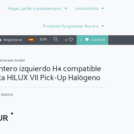
Hogar, jardín y pasatiempos
motocicleta
Proyecto furgonetas Aurora
EUR
Registrarse
0
0
0,00 EUR
erieteile GmbH
ntero izquierdo H4 compatible
a HILUX VII Pick-Up Halógeno
o
7006570
*
EUR