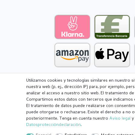
Utilizamos cookies y tecnologías similares en nuestro s
nuestra web (p. ej., dirección IP) para, por ejemplo, pe
Aviso legal
Política de Privacidad
analizar el acceso a nuestro sitio web. El tratamiento d
Compartimos estos datos con terceros que indicamos e
El tratamiento de datos puede realizarse con consentimi
puede otorgarse o rechazarse. Existe el derecho a no o
posteriormente. Tenga en cuenta nuestro
Aviso legal
y 
¹ Todos los pedidos pagados hasta las 14:00 se envían el mismo dí
Datos­protección­declaración
.
.