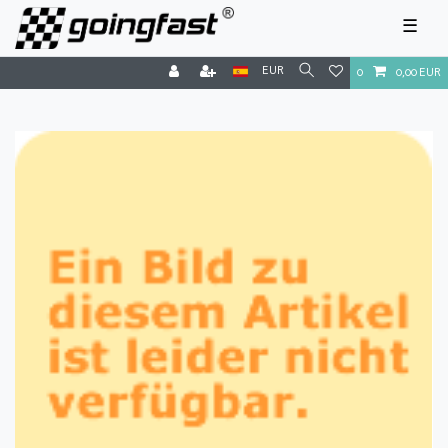
☰
EUR
0
0,00 EUR