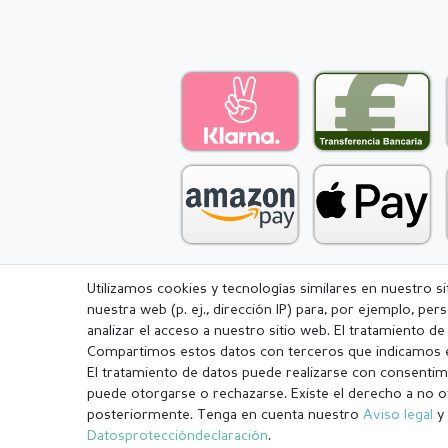
Utilizamos cookies y tecnologías similares en nuestro s
nuestra web (p. ej., dirección IP) para, por ejemplo, pe
Aviso legal
Política de Privacidad
analizar el acceso a nuestro sitio web. El tratamiento d
Compartimos estos datos con terceros que indicamos e
El tratamiento de datos puede realizarse con consentimi
puede otorgarse o rechazarse. Existe el derecho a no o
posteriormente. Tenga en cuenta nuestro
Aviso legal
y 
¹ Todos los pedidos pagados hasta las 14:00 se envían el mismo dí
Datos­protección­declaración
.
.