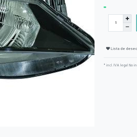
Lista de dese
* incl. IVA legal No i