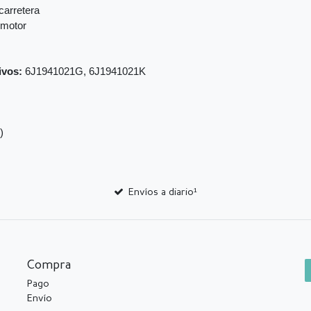
carretera
 motor
ivos:
6J1941021G, 6J1941021K
)
Envíos a diario¹
Compra
Pago
Envío