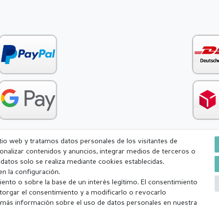
itio web y tratamos datos personales de los visitantes de
rsonalizar contenidos y anuncios, integrar medios de terceros o
Condiciones generales (CGC)
Derecho de rescisión
Withdr
e datos solo se realiza mediante cookies establecidas.
n la configuración.
ento o sobre la base de un interés legítimo. El consentimiento
torgar el consentimiento y a modificarlo o revocarlo
más información sobre el uso de datos personales en nuestra
a (lunes-viernes excepto festivos) Excluída la mercancía personalizada