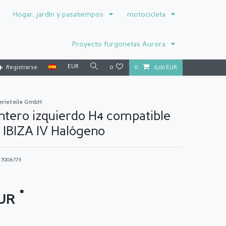
Hogar, jardín y pasatiempos
motocicleta
Proyecto furgonetas Aurora
EUR
Registrarse
0
0
0,00 EUR
erieteile GmbH
ntero izquierdo H4 compatible
 IBIZA IV Halógeno
o
7006773
*
EUR