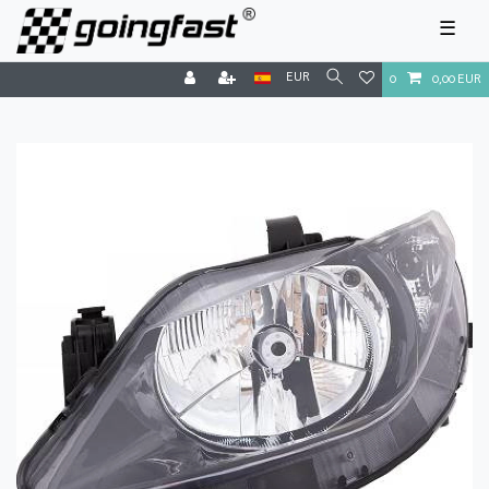
☰
EUR
0
0,00 EUR