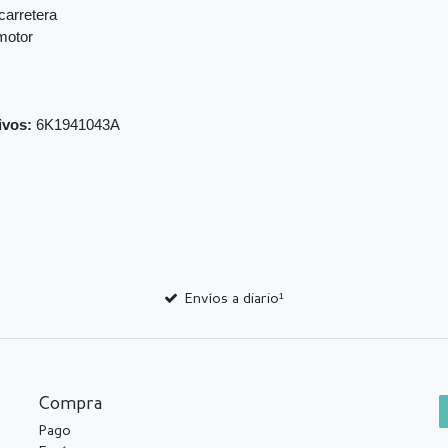
carretera
 motor
ivos:
6K1941043A
Envíos a diario¹
Compra
Pago