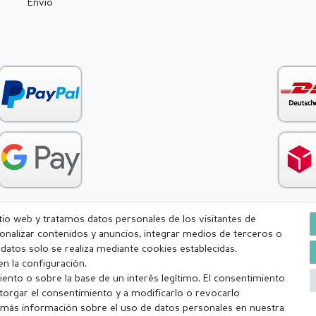
Envío
itio web y tratamos datos personales de los visitantes de
rsonalizar contenidos y anuncios, integrar medios de terceros o
Condiciones generales (CGC)
Derecho de rescisión
Withdr
e datos solo se realiza mediante cookies establecidas.
n la configuración.
ento o sobre la base de un interés legítimo. El consentimiento
torgar el consentimiento y a modificarlo o revocarlo
más información sobre el uso de datos personales en nuestra
a (lunes-viernes excepto festivos) Excluída la mercancía personalizada