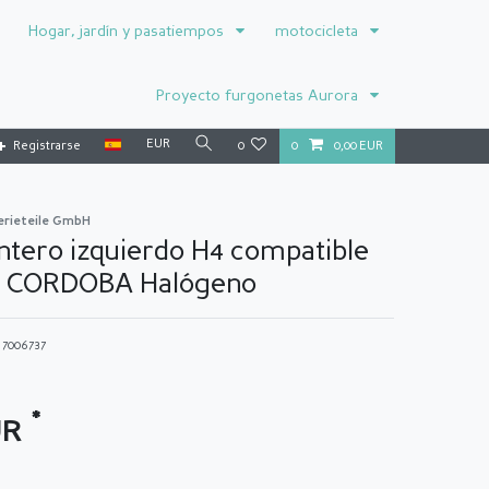
Hogar, jardín y pasatiempos
motocicleta
Proyecto furgonetas Aurora
EUR
Registrarse
0
0
0,00 EUR
erieteile GmbH
ntero izquierdo H4 compatible
T CORDOBA Halógeno
o
7006737
*
UR