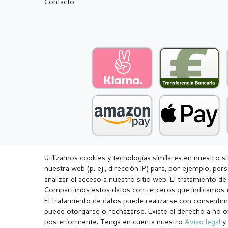
Contacto
Utilizamos cookies y tecnologías similares en nuestro s
nuestra web (p. ej., dirección IP) para, por ejemplo, pe
Aviso legal
Política de Privacidad
analizar el acceso a nuestro sitio web. El tratamiento d
Compartimos estos datos con terceros que indicamos e
El tratamiento de datos puede realizarse con consentimi
puede otorgarse o rechazarse. Existe el derecho a no o
posteriormente. Tenga en cuenta nuestro
Aviso legal
y 
¹ Todos los pedidos pagados hasta las 14:00 se envían el mismo dí