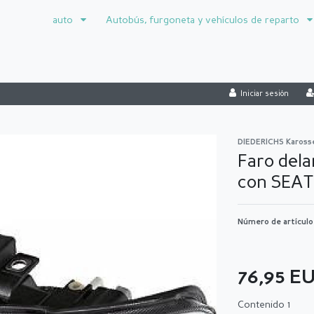
auto
Autobús, furgoneta y vehículos de reparto
Iniciar sesión
DIEDERICHS Kaross
Faro dela
con SEA
Número de artícul
76,95 E
Contenido
1